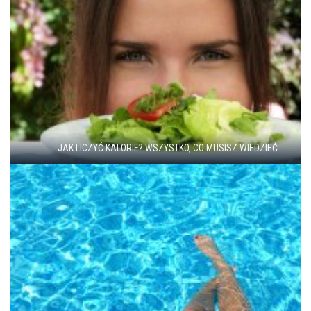
JAK LICZYĆ KALORIE? WSZYSTKO, CO MUSISZ WIEDZIEĆ