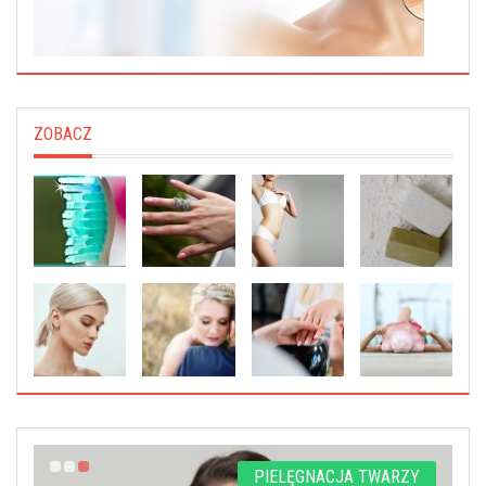
ZOBACZ
Z
PIELĘGNACJA TWARZY