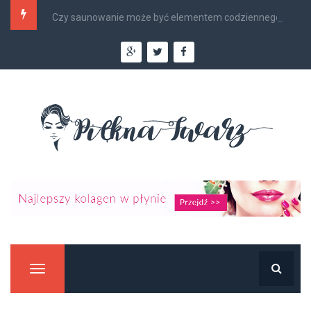
Czy saunowanie może być elementem codziennego...
Manu