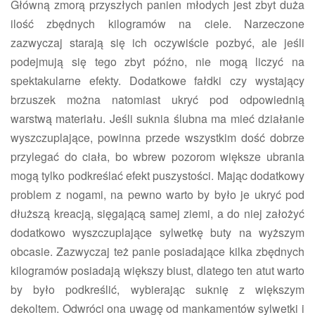
Główną zmorą przyszłych panien młodych jest zbyt duża
ilość zbędnych kilogramów na ciele. Narzeczone
zazwyczaj starają się ich oczywiście pozbyć, ale jeśli
podejmują się tego zbyt późno, nie mogą liczyć na
spektakularne efekty. Dodatkowe fałdki czy wystający
brzuszek można natomiast ukryć pod odpowiednią
warstwą materiału. Jeśli suknia ślubna ma mieć działanie
wyszczuplające, powinna przede wszystkim dość dobrze
przylegać do ciała, bo wbrew pozorom większe ubrania
mogą tylko podkreślać efekt puszystości. Mając dodatkowy
problem z nogami, na pewno warto by było je ukryć pod
dłuższą kreacją, sięgającą samej ziemi, a do niej założyć
dodatkowo wyszczuplające sylwetkę buty na wyższym
obcasie. Zazwyczaj też panie posiadające kilka zbędnych
kilogramów posiadają większy biust, dlatego ten atut warto
by było podkreślić, wybierając suknię z większym
dekoltem. Odwróci ona uwagę od mankamentów sylwetki i