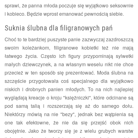
sprawi, że panna młoda poczuje się wyjątkowo seksownie
i kobieco. Będzie wprost emanować pewnością siebie.
Suknia ślubna dla filigranowych pań
Choć to te bardziej puszyste panie zazwyczaj zazdroszczą
swoim koleżankom, filigranowe kobietki też nie mają
łatwego życia. Często ich figury przypominają sylwetki
małych dziewczynek, a na własnym weselu nikt nie chce
przecież w ten sposób się prezentować. Moda ślubna na
szczęście przygotowała coś specjalnego dla wyjątkowo
niskich i drobnych panien młodych. To na nich najlepiej
wyglądają kreacje o kroju "księżniczki", które odcinane są
pod samą talią i rozszerzają się aż do samego dołu.
Niektórzy mówią na nie "bezy", jednak bez wątpienia są
one tak efektowne, że nie da się przejść obok nich
obojętnie. Jako że tworzy się je z wielu grubych warstw