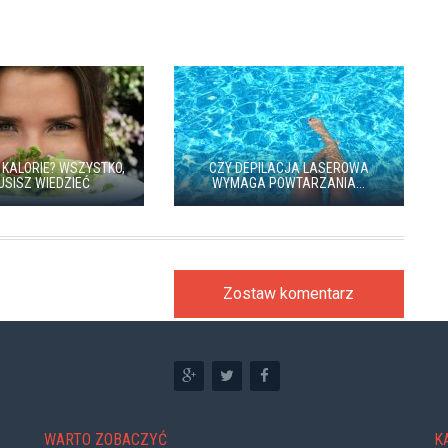
 KALORIE? WSZYSTKO,
CZY DEPILACJA LASEROWA
USISZ WIEDZIEĆ
WYMAGA POWTARZANIA...
Zostaw komentarz
WARTO ZOBACZYĆ
K