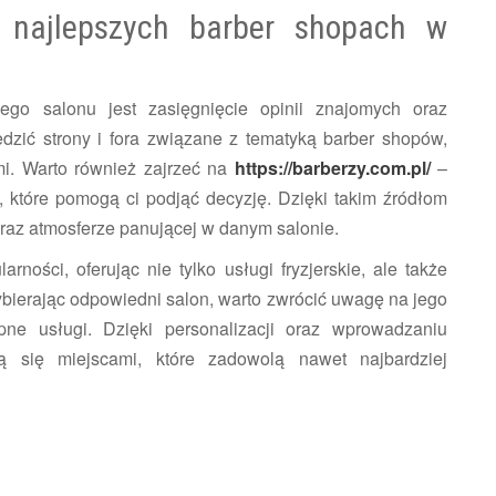
o najlepszych barber shopach w
ego salonu jest zasięgnięcie opinii znajomych oraz
edzić strony i fora związane z tematyką barber shopów,
mi. Warto również zajrzeć na
https://barberzy.com.pl/
–
, które pomogą ci podjąć decyzję. Dzięki takim źródłom
oraz atmosferze panującej w danym salonie.
rności, oferując nie tylko usługi fryzjerskie, ale także
ybierając odpowiedni salon, warto zwrócić uwagę na jego
pne usługi. Dzięki personalizacji oraz wprowadzaniu
 się miejscami, które zadowolą nawet najbardziej