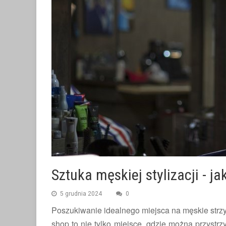
Sztuka męskiej stylizacji - j
5 grudnia 2024
0
Poszukiwanie idealnego miejsca na męskie strz
shop to nie tylko miejsce, gdzie można przystrz