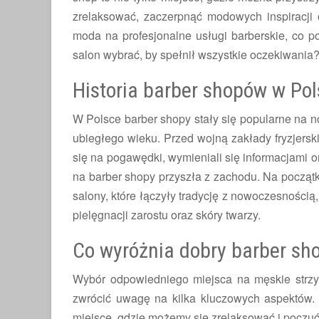
zrelaksować, zaczerpnąć modowych inspiracji 
moda na profesjonalne usługi barberskie, co p
salon wybrać, by spełnił wszystkie oczekiwania
Historia barber shopów w Po
W Polsce barber shopy stały się popularne na no
ubiegłego wieku. Przed wojną zakłady fryzjersk
się na pogawędki, wymieniali się informacjami 
na barber shopy przyszła z zachodu. Na począt
salony, które łączyły tradycję z nowoczesnością, 
pielęgnacji zarostu oraz skóry twarzy.
Co wyróżnia dobry barber sh
Wybór odpowiedniego miejsca na męskie strzyże
zwrócić uwagę na kilka kluczowych aspektów. 
miejsce, gdzie możemy się zrelaksować i poczuć