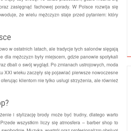
oraz zasięgnąć fachowej porady. W Polsce rozwija się
owoduje, że wielu mężczyzn staje przed pytaniem: który
?
lsce
wo w ostatnich latach, ale tradycje tych salonów sięgają
ie dla mężczyzn były miejscem, gdzie panowie spotykali
oraz dbali o swój wygląd. Po zmianach ustrojowych, moda
ku XXI wieku zaczęły się pojawiać pierwsze nowoczesne
oferując klientom nie tylko usługi strzyżenia, ale również
op?
nie i stylizację brody może być trudny, dlatego warto
Przede wszystkim liczy się atmosfera – barber shop to
 swobodnie. Muzyka, wystrój oraz profesjonalizm obsługi