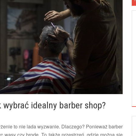
ak wybrać idealny barber shop?
yżenie to nie lada wyzwanie. Dlaczego? Ponieważ barber
yc wąsy czy brodę. To także przestrzeń, gdzie można się