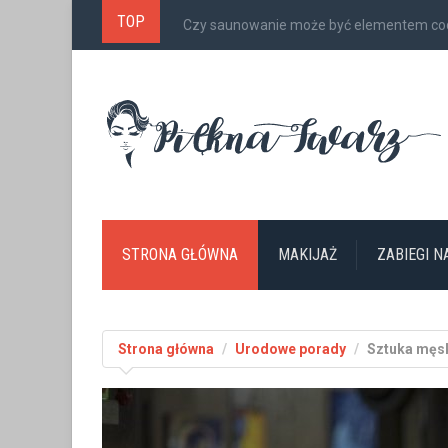
TOP
Czy saunowanie może być elementem cod
STRONA GŁÓWNA
MAKIJAŻ
ZABIEGI 
Strona główna
Urodowe porady
Sztuka męski