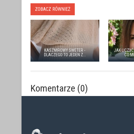
ZOBACZ RÓWNIEŻ
KASZMIROWY SWETER -
JAK LICZYĆ
DLACZEGO TO JEDEN Z...
CO M
Komentarze (0)