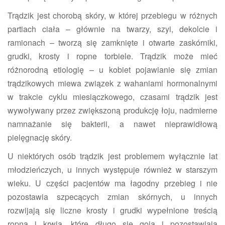
Trądzik jest chorobą skóry, w której przebiegu w różnych
partiach ciała – głównie na twarzy, szyi, dekolcie i
ramionach – tworzą się zamknięte i otwarte zaskórniki,
grudki, krosty i ropne torbiele. Trądzik może mieć
różnorodną etiologię – u kobiet pojawianie się zmian
trądzikowych miewa związek z wahaniami hormonalnymi
w trakcie cyklu miesiączkowego, czasami trądzik jest
wywoływany przez zwiększoną produkcję łoju, nadmierne
namnażanie się bakterii, a nawet nieprawidłową
pielęgnację skóry.
U niektórych osób trądzik jest problemem wyłącznie lat
młodzieńczych, u innych występuje również w starszym
wieku. U części pacjentów ma łagodny przebieg i nie
pozostawia szpecących zmian skórnych, u innych
rozwijają się liczne krosty i grudki wypełnione treścią
ropną i krwią, które długo się goją i pozostawiają