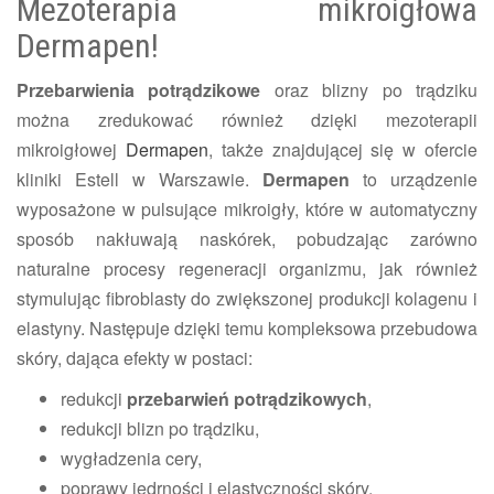
Mezoterapia mikroigłowa
Dermapen!
Przebarwienia potrądzikowe
oraz blizny po trądziku
można zredukować również dzięki mezoterapii
mikroigłowej
Dermapen
, także znajdującej się w ofercie
kliniki Estell w Warszawie.
Dermapen
to urządzenie
wyposażone w pulsujące mikroigły, które w automatyczny
sposób nakłuwają naskórek, pobudzając zarówno
naturalne procesy regeneracji organizmu, jak również
stymulując fibroblasty do zwiększonej produkcji kolagenu i
elastyny. Następuje dzięki temu kompleksowa przebudowa
skóry, dająca efekty w postaci:
redukcji
przebarwień potrądzikowych
,
redukcji blizn po trądziku,
wygładzenia cery,
poprawy jędrności i elastyczności skóry,