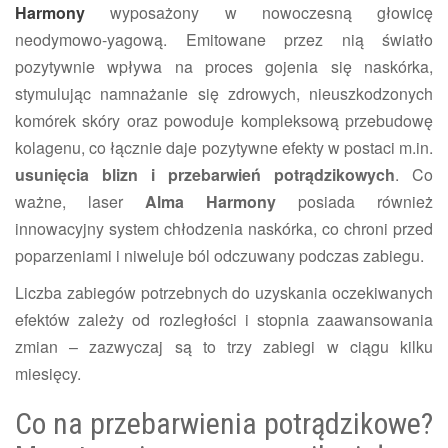
Harmony
wyposażony w nowoczesną głowicę
neodymowo-yagową. Emitowane przez nią światło
pozytywnie wpływa na proces gojenia się naskórka,
stymulując namnażanie się zdrowych, nieuszkodzonych
komórek skóry oraz powoduje kompleksową przebudowę
kolagenu, co łącznie daje pozytywne efekty w postaci m.in.
usunięcia blizn i przebarwień potrądzikowych
. Co
ważne, laser
Alma Harmony
posiada również
innowacyjny system chłodzenia naskórka, co chroni przed
poparzeniami i niweluje ból odczuwany podczas zabiegu.
Liczba zabiegów potrzebnych do uzyskania oczekiwanych
efektów zależy od rozległości i stopnia zaawansowania
zmian – zazwyczaj są to trzy zabiegi w ciągu kilku
miesięcy.
Co na przebarwienia potrądzikowe?