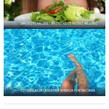
JAK LICZYĆ KALORIE? WSZYSTKO, CO MUSISZ WIEDZIEĆ
CZY DEPILACJA LASEROWA WYMAGA POWTARZANIA...