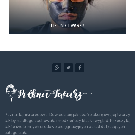
LIFTING TWARZY
Poznaj tajniki urodowe. Dowiedz się jak dbać o skórę swojej twarzy
tak by na długo zachowała młodzieńczy blask i wygląd. Przeczytaj
także iwele innych urodowo pielęgnacyjnych porad dotyczących
całego ciała.