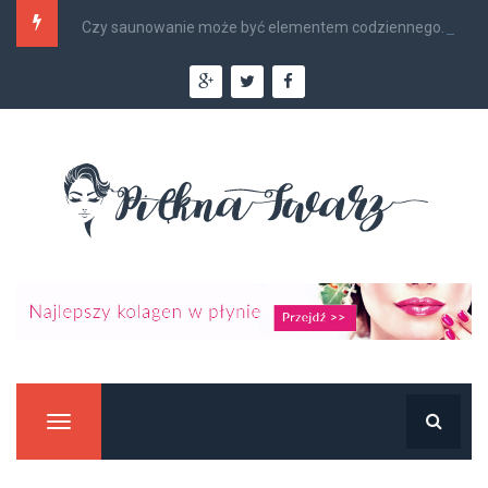
Czy saunowanie może być elementem codziennego...
Manu