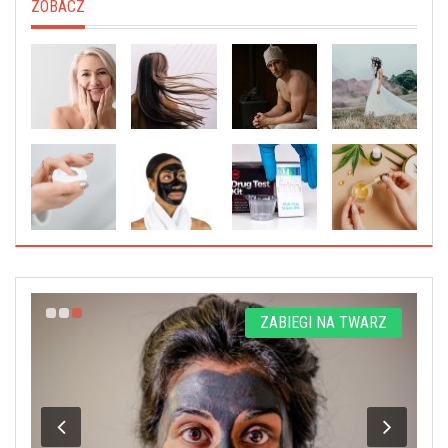
ZOBACZ
E
ZABIEGI NA TWARZ