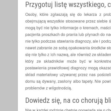
Przygotuj listę wszystkiego,
Osoby, które zgłaszają się do lekarza z pr
obejmującą wszystkie stosowane przez siebie śr
KOSMETYCZNY LIFESTYLE
PIELĘGN
mogą być nie tylko informacje o kremach, maśc
pacjenta proszkach do prania lub płynach do n
nie tylko podczas stawiania diagnozy, ale i podc
nawet zabranie ze sobą opakowania środków sto
się nie tylko z ich nazwą, ale również ze skład
OWINIEN BYĆ DOBRY SKLEP DLA
PRZYGOTUJ CERĘ NA K
który ze składników może być w konkretnej
BRODACZY?
SZALEŃSTWO
postawienia prawidłowej diagnozy mogą okazać 
skład materiałowy używanej przez nas pościel
domu są dywany, zasłony albo tapety. Nie powi
problemów z wilgotnością.
Dowiedz się, na co chorują bl
Nie w każdej rodzinie chętnie opowiada się o ch