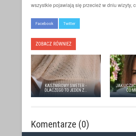
wszystkie pojawiają się przecież w dniu wizyty,
Facebook
Twitter
ZOBACZ RÓWNIEŻ
KASZMIROWY SWETER -
JAK LICZYĆ
DLACZEGO TO JEDEN Z...
CO M
Komentarze (0)