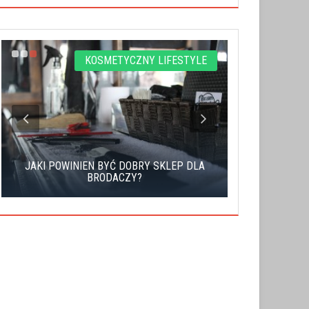
KOSMETYCZNY LIFESTYLE
JAKI POWINIEN BYĆ DOBRY SKLEP DLA
PRZYGOTUJ
BRODACZY?