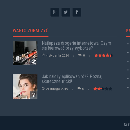
WARTO ZOBACZYĆ
K
Najlepsza drogeria internetowa: Czym
się kierować przy wyborze?
4 stycznia 2024
0
Jak należy aplikować róż? Poznaj
skuteczne tricki!
21 lutego 2019
0
© C