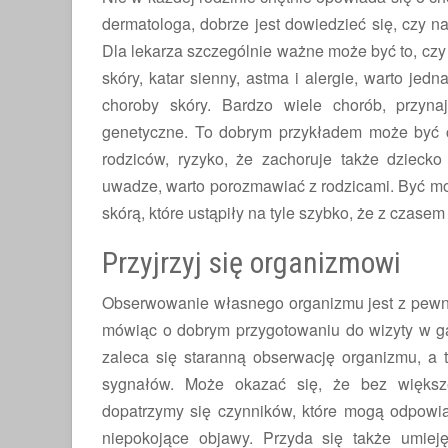
dermatologa, dobrze jest dowiedzieć się, czy na
Dla lekarza szczególnie ważne może być to, czy
skóry, katar sienny, astma i alergie, warto jed
choroby skóry. Bardzo wiele chorób, przyna
genetyczne. To dobrym przykładem może być ch
rodziców, ryzyko, że zachoruje także dziecko
uwadze, warto porozmawiać z rodzicami. Być mo
skórą, które ustąpiły na tyle szybko, że z czase
Przyjrzyj się organizmowi
Obserwowanie własnego organizmu jest z pewnoś
mówiąc o dobrym przygotowaniu do wizyty w gab
zaleca się staranną obserwację organizmu, a t
sygnałów. Może okazać się, że bez większe
dopatrzymy się czynników, które mogą odpowia
niepokojące objawy. Przyda się także umieję