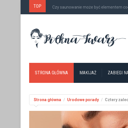
TOP
Czy saunowanie może być elementem cod
STRONA GŁÓWNA
MAKIJAŻ
ZABIEGI 
Strona główna
Urodowe porady
Cztery zalec