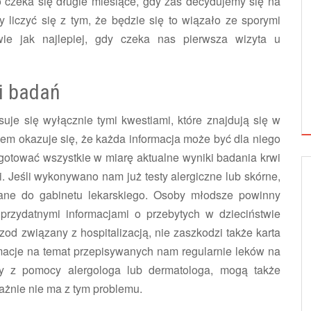
o czeka się długie miesiące, gdy zaś decydujemy się na
 liczyć się z tym, że będzie się to wiązało ze sporymi
wie jak najlepiej, gdy czeka nas pierwsza wizyta u
i badań
suje się wyłącznie tymi kwestiami, które znajdują się w
m okazuje się, że każda informacja może być dla niego
gotować wszystkie w miarę aktualne wyniki badania krwi
i. Jeśli wykonywano nam już testy alergiczne lub skórne,
rane do gabinetu lekarskiego. Osoby młodsze powinny
przydatnymi informacjami o przebytych w dzieciństwie
zod związany z hospitalizacją, nie zaszkodzi także karta
rmacje na temat przepisywanych nam regularnie leków na
ały z pomocy alergologa lub dermatologa, mogą także
ażnie nie ma z tym problemu.