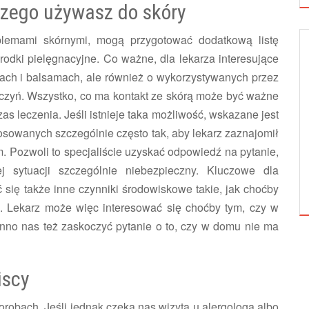
 czego używasz do skóry
oblemami skórnymi, mogą przygotować dodatkową listę
odki pielęgnacyjne. Co ważne, dla lekarza interesujące
ACJA TWARZY
PIELĘGNACJA TWARZY
iach i balsamach, ale również o wykorzystywanych przez
aczyń. Wszystko, co ma kontakt ze skórą może być ważne
zas leczenia. Jeśli istnieje taka możliwość, wskazane jest
sowanych szczególnie często tak, aby lekarz zaznajomił
em. Pozwoli to specjaliście uzyskać odpowiedź na pytanie,
ARNAWAŁOWE
KOSMETYKI Z ALOESEM – DZIAŁANIE I
 sytuacji szczególnie niebezpieczny. Kluczowe dla
!
ZASTOSOWANIE
się także inne czynniki środowiskowe takie, jak choćby
i. Lekarz może więc interesować się choćby tym, czy w
nno nas też zaskoczyć pytanie o to, czy w domu nie ma
iscy
orobach. Jeśli jednak czeka nas wizyta u alergologa albo