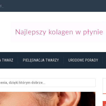
ziennego...
NA TWARZ
PIELĘGNACJA TWARZY
URODOWE PORADY
enia, dzięki którym dobrze...