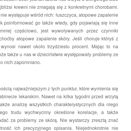
jbliżsi krewni nie zmagają się z konkretnymi chorobami.
 nie występuje wśród nich: łuszczyca, atopowe zapalenie
nak poinformować go także wtedy, gdy pojawiają się inne
jmniej częściowo, jest wywoływanych przez czynniki
oćby atopowe zapalenie skóry. Jeśli choruje któryś z
 wynosi nawet około trzydziestu procent. Mając to na
że także u nas w dzieciństwie występowały problemy ze
m o nich zapomniano.
cią najważniejszym z tych punktur, które wymienia się
inecie lekarskim. Nawet na kilka tygodni przed wizytą
akże analizę wszystkich charakterystycznych dla niego
go trudu wychwycimy określone korelacje, a także
dać za problemy ze skórą. Nie wystarczy zresztą znać
tność ich precyzyjnego opisania. Niejednokrotnie nie