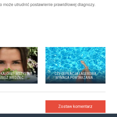
 co może utrudnić postawienie prawidłowej diagnozy.
 KALORIE? WSZYSTKO,
CZY DEPILACJA LASEROWA
USISZ WIEDZIEĆ
WYMAGA POWTARZANIA...
Zostaw komentarz