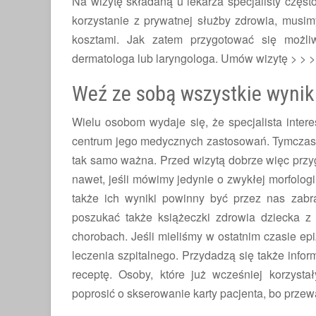
Na wizytę składaną u lekarza specjalisty częst
korzystanie z prywatnej służby zdrowia, musimy
kosztami. Jak zatem przygotować się możli
dermatologa lub laryngologa.
Umów wizytę > > >
Weź ze sobą wszystkie wynik
Wielu osobom wydaje się, że specjalista intere
centrum jego medycznych zastosowań. Tymczase
tak samo ważna. Przed wizytą dobrze więc przy
nawet, jeśli mówimy jedynie o zwykłej morfologi
także ich wyniki powinny być przez nas zab
poszukać także książeczki zdrowia dziecka z 
chorobach. Jeśli mieliśmy w ostatnim czasie epi
leczenia szpitalnego. Przydadzą się także info
receptę. Osoby, które już wcześniej korzyst
poprosić o skserowanie karty pacjenta, bo przew