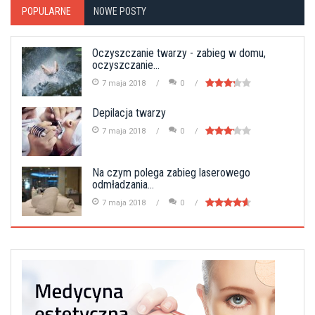
POPULARNE
NOWE POSTY
Oczyszczanie twarzy - zabieg w domu,
oczyszczanie...
7 maja 2018
0
Depilacja twarzy
7 maja 2018
0
Na czym polega zabieg laserowego
odmładzania...
7 maja 2018
0