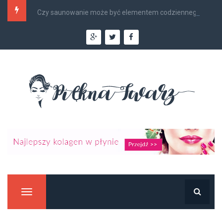
Czy saunowanie może być elementem codziennego...
Manu