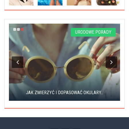
Y
URODOWE PORADY
Z
JAK ZMIERZYĆ I DOPASOWAĆ OKULARY...