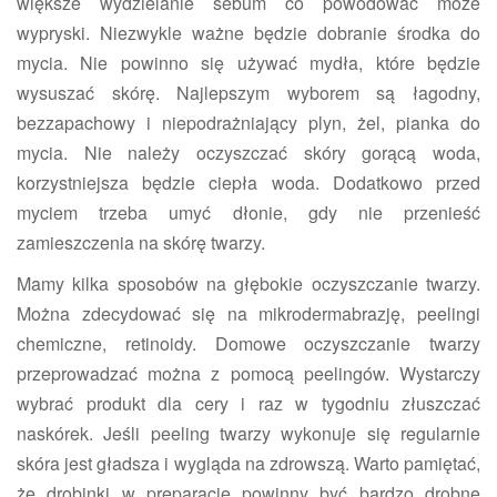
większe wydzielanie sebum co powodować może
wypryski. Niezwykle ważne będzie dobranie środka do
mycia. Nie powinno się używać mydła, które będzie
wysuszać skórę. Najlepszym wyborem są łagodny,
bezzapachowy i niepodrażniający plyn, żel, pianka do
mycia. Nie należy oczyszczać skóry gorącą woda,
korzystniejsza będzie ciepła woda. Dodatkowo przed
myciem trzeba umyć dłonie, gdy nie przenieść
zamieszczenia na skórę twarzy.
Mamy kilka sposobów na głębokie oczyszczanie twarzy.
Można zdecydować się na mikrodermabrazję, peelingi
chemiczne, retinoidy. Domowe oczyszczanie twarzy
przeprowadzać można z pomocą peelingów. Wystarczy
wybrać produkt dla cery i raz w tygodniu złuszczać
naskórek. Jeśli peeling twarzy wykonuje się regularnie
skóra jest gładsza i wygląda na zdrowszą. Warto pamiętać,
że drobinki w preparacie powinny być bardzo drobne