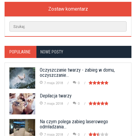
Zostaw komentarz
POPULARNE
NOWE POSTY
Oczyszczanie twarzy - zabieg w domu,
oczyszczanie...
7 maja 2018
0
Depilacja twarzy
7 maja 2018
0
Na czym polega zabieg laserowego
odmładzania...
7 maja 2018
0