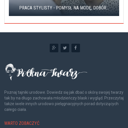
PRACA STYLISTY - POMYSŁ NA MODĘ, DOBÓR...
Poznaj tajniki urodowe. Dowiedz się jak dbać o skórę swojej twarzy
tak by na długo zachowała młodzieńczy blask i wygląd. Przeczytaj
także iwele innych urodowo pielęgnacyjnych porad dotyczących
całego ciała.
WARTO ZOBACZYĆ