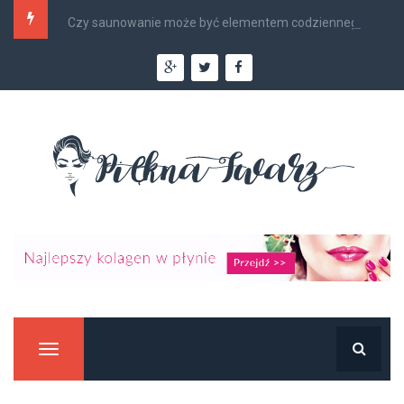
Czy saunowanie może być elementem codziennego...
Manu