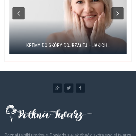
KREMY DO SKÓRY DOJRZAŁEJ – JAKICH...
Poznaj tajniki urodowe. Dowiedz się jak dbać o skórę swojej twarzy