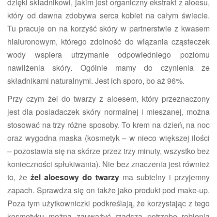
dzięki składnikowi, jakim jest organiczny ekstrakt z aloesu,
który od dawna zdobywa serca kobiet na całym świecie.
Tu pracuje on na korzyść skóry w partnerstwie z kwasem
hialuronowym, którego zdolność do wiązania cząsteczek
wody wspiera utrzymanie odpowiedniego poziomu
nawilżenia skóry. Ogólnie mamy do czynienia ze
składnikami naturalnymi. Jest ich sporo, bo aż 96%.
Przy czym żel do twarzy z aloesem, który przeznaczony
jest dla posiadaczek skóry normalnej i mieszanej, można
stosować na trzy różne sposoby. To krem na dzień, na noc
oraz wygodna maska (kosmetyk – w nieco większej ilości
– pozostawia się na skórze przez trzy minuty, wszystko bez
konieczności spłukiwania). Nie bez znaczenia jest również
to, że
żel aloesowy do twarzy
ma subtelny i przyjemny
zapach. Sprawdza się on także jako produkt pod make-up.
Poza tym użytkowniczki podkreślają, że korzystając z tego
kosmetyku można zauważyć rzadszą potrzebę robienia