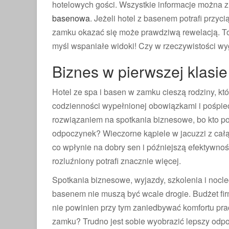
hotelowych gości. Wszystkie informacje można z
basenowa
. Jeżeli hotel z basenem potrafi przy
zamku okazać się może prawdziwą rewelacją. To
myśl wspaniałe widoki! Czy w rzeczywistości w
URODOWE PORADY
KOSMETYCZN
Biznes w pierwszej klasie
Hotel ze spa i basen w zamku cieszą rodziny, k
codzienności wypełnionej obowiązkami i pośpi
rozwiązaniem na spotkania biznesowe, bo kto powi
OCJE W DROGERIACH HEBE.
LEGENDARNA MARKA ARDEL
PORADNIK WYBORU...
W...
odpoczynek? Wieczorne kąpiele w jacuzzi z cał
co wpłynie na dobry sen i późniejszą efektywnoś
rozluźniony potrafi znacznie więcej.
Spotkania biznesowe, wyjazdy, szkolenia i nocleg
basenem nie muszą być wcale drogie. Budżet fi
nie powinien przy tym zaniedbywać komfortu pr
zamku? Trudno jest sobie wyobrazić lepszy odp