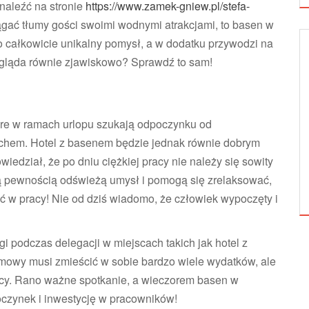
naleźć na stronie
https://www.zamek-gniew.pl/stefa-
ciągać tłumy gości swoimi wodnymi atrakcjami, to basen w
 całkowicie unikalny pomysł, a w dodatku przywodzi na
ygląda równie zjawiskowo? Sprawdź to sam!
Y LIFESTYLE
KOSMETYCZNY LIFESTYLE
tóre w ramach urlopu szukają odpoczynku od
echem. Hotel z basenem będzie jednak równie dobrym
edział, że po dniu ciężkiej pracy nie należy się sowity
L JUŻ OD DZIŚ
TRENDY W MODELOWANIU UST
ą pewnością odświeżą umysł i pomogą się zrelaksować,
ć w pracy! Nie od dziś wiadomo, że człowiek wypoczęty i
i podczas delegacji w miejscach takich jak hotel z
rmowy musi zmieścić w sobie bardzo wiele wydatków, ale
acy. Rano ważne spotkanie, a wieczorem basen w
oczynek i inwestycję w pracowników!