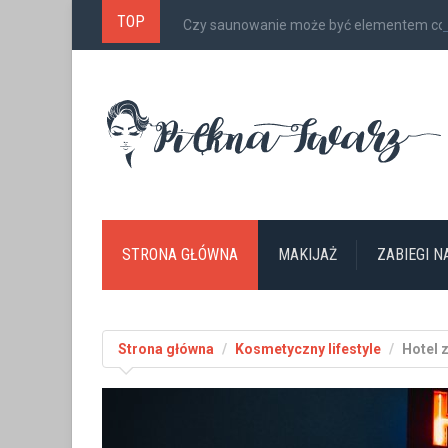
TOP
Czy saunowanie może być elementem cod
STRONA GŁÓWNA
MAKIJAŻ
ZABIEGI 
Strona główna
Kosmetyczny lifestyle
Hotel 