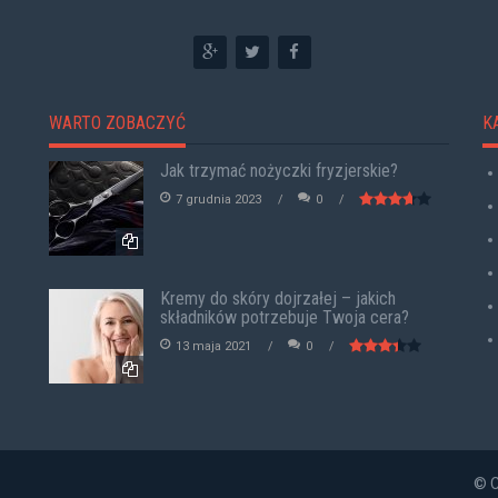
WARTO ZOBACZYĆ
K
Jak trzymać nożyczki fryzjerskie?
7 grudnia 2023
0
Kremy do skóry dojrzałej – jakich
składników potrzebuje Twoja cera?
13 maja 2021
0
© C