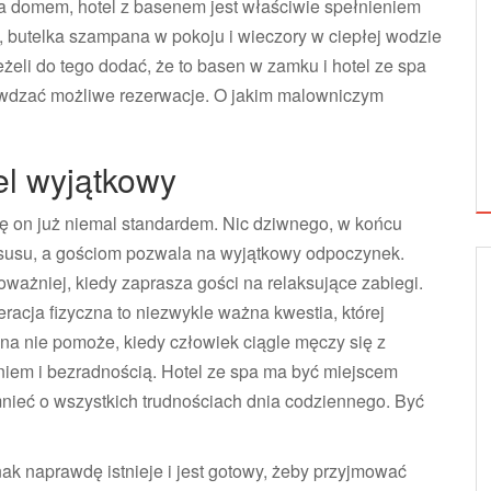
a domem, hotel z basenem jest właściwie spełnieniem
 butelka szampana w pokoju i wieczory w ciepłej wodzie
żeli do tego dodać, że to basen w zamku i hotel ze spa
awdzać możliwe rezerwacje. O jakim malowniczym
el wyjątkowy
ię on już niemal standardem. Nic dziwnego, w końcu
susu, a gościom pozwala na wyjątkowy odpoczynek.
poważniej, kiedy zaprasza gości na relaksujące zabiegi.
eracja fizyczna to niezwykle ważna kwestia, której
na nie pomoże, kiedy człowiek ciągle męczy się z
niem i bezradnością. Hotel ze spa ma być miejscem
ieć o wszystkich trudnościach dnia codziennego. Być
ak naprawdę istnieje i jest gotowy, żeby przyjmować