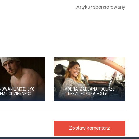
Artykuł sponsorowany
NOWANIE MOŻE BYĆ
MODNA, ZADBANA I DOBRZE
EM CODZIENNEGO...
UBEZPIECZONA – STYL...
Zostaw komentarz