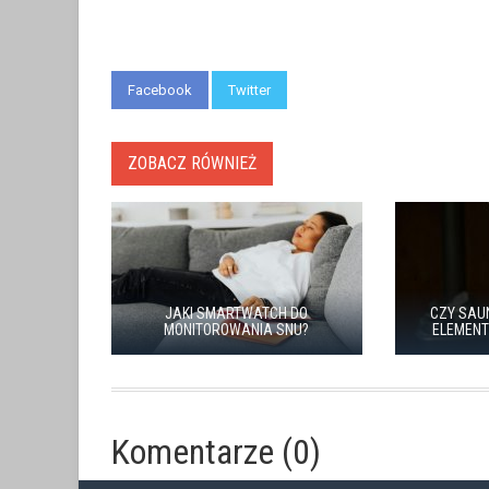
Facebook
Twitter
ZOBACZ RÓWNIEŻ
JAKI SMARTWATCH DO
CZY SAU
MONITOROWANIA SNU?
ELEMENT
Komentarze (0)