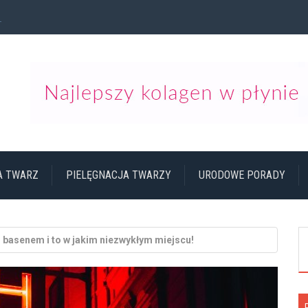
ziennego...
NA TWARZ
PIELĘGNACJA TWARZY
URODOWE PORADY
z basenem i to w jakim niezwykłym miejscu!