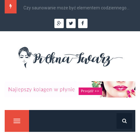
Czy saunowanie może być elementem codziennego...
Manu