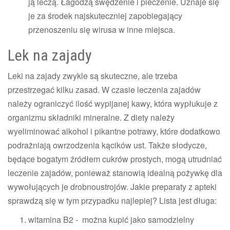
ją leczą. Łagodzą swędzenie i pieczenie. Uznaje się
je za środek najskuteczniej zapobiegający
przenoszeniu się wirusa w inne miejsca.
Lek na zajady
Leki na zajady
zwykle są skuteczne, ale trzeba
przestrzegać kilku zasad. W czasie leczenia zajadów
należy ograniczyć ilość wypijanej
kawy
, która wypłukuje z
organizmu składniki mineralne. Z diety należy
wyeliminować alkohol i pikantne potrawy, które dodatkowo
podrażniają owrzodzenia kącików ust. Także słodycze,
będące bogatym źródłem cukrów prostych, mogą utrudniać
leczenie zajadów, ponieważ stanowią idealną pożywkę dla
wywołujących je drobnoustrojów. Jakie preparaty z apteki
sprawdzą się w tym przypadku najlepiej? Lista jest długa:
witamina B2 - można kupić jako samodzielny