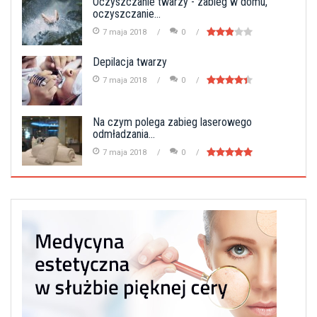
Oczyszczanie twarzy - zabieg w domu,
oczyszczanie...
7 maja 2018
0
Depilacja twarzy
7 maja 2018
0
Na czym polega zabieg laserowego
odmładzania...
7 maja 2018
0