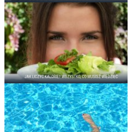
JAK LICZYĆ KALORIE? WSZYSTKO, CO MUSISZ WIEDZIEĆ