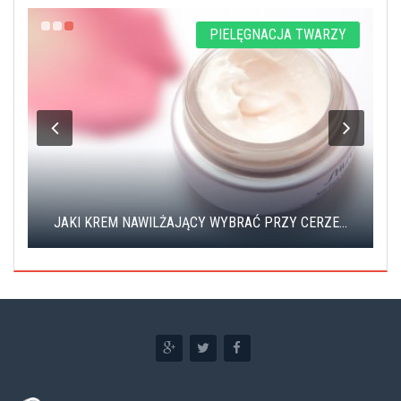
Y
PIELĘGNACJA TWARZY
JAKI KREM NAWILŻAJĄCY WYBRAĆ PRZY CERZE...