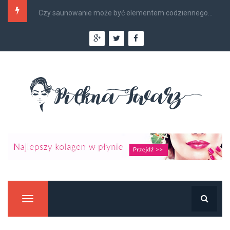
Czy saunowanie może być elementem codziennego...
Manu