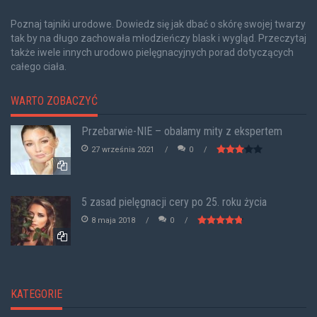
Poznaj tajniki urodowe. Dowiedz się jak dbać o skórę swojej twarzy
tak by na długo zachowała młodzieńczy blask i wygląd. Przeczytaj
także iwele innych urodowo pielęgnacyjnych porad dotyczących
całego ciała.
WARTO ZOBACZYĆ
Przebarwie-NIE – obalamy mity z ekspertem
27 września 2021
0
5 zasad pielęgnacji cery po 25. roku życia
8 maja 2018
0
KATEGORIE