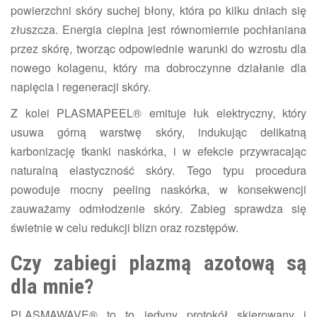
powierzchni skóry suchej błony, która po kilku dniach się
złuszcza. Energia cieplna jest równomiernie pochłaniana
przez skórę, tworząc odpowiednie warunki do wzrostu dla
nowego kolagenu, który ma dobroczynne działanie dla
napięcia i regeneracji skóry.
Z kolei PLASMAPEEL® emituje łuk elektryczny, który
usuwa górną warstwę skóry, indukując delikatną
karbonizację tkanki naskórka, i w efekcie przywracając
naturalną elastyczność skóry. Tego typu procedura
powoduje mocny peeling naskórka, w konsekwencji
zauważamy odmłodzenie skóry. Zabieg sprawdza się
świetnie w celu redukcji blizn oraz rozstępów.
Czy zabieg
i plazmą azotową
są
dla mnie?
PLASMAWAVE® to to jedyny protokół skierowany i