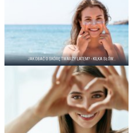
JAK DBAĆ O SKÓRĘ TWARZY LATEM? - KILKA SŁÓW...