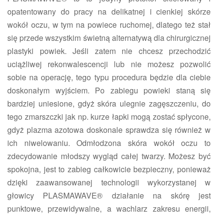
opatentowany do pracy na delikatnej i cienkiej skórze
wokół oczu, w tym na powiece ruchomej, dlatego też stał
się
przede wszystkim świetną alternatywą dla chirurgicznej
plastyki powiek. Jeśli zatem nie chcesz przechodzić
uciążliwej rekonwalescencji lub nie możesz pozwolić
sobie na operację, tego typu procedura będzie dla ciebie
doskonałym wyjściem. Po zabiegu powieki staną się
bardziej uniesione, gdyż skóra ulegnie zagęszczeniu, do
tego zmarszczki jak np. kurze łapki mogą zostać spłycone,
gdyż plazma azotowa doskonale sprawdza się również w
ich niwelowaniu. Odmłodzona skóra wokół oczu to
zdecydowanie młodszy wygląd całej twarzy. Możesz być
spokojna, jest to zabieg całkowicie bezpieczny, ponieważ
dzięki zaawansowanej technologii wykorzystanej w
głowicy PLASMAWAVE® działanie na skórę jest
punktowe, przewidywalne, a wachlarz zakresu energii,