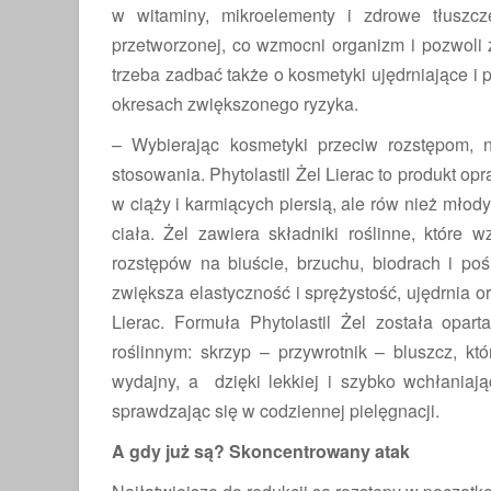
w witaminy, mikroelementy i zdrowe tłuszc
przetworzonej, co wzmocni organizm i pozwoli
trzeba zadbać także o kosmetyki ujędrniające i 
okresach zwiększonego ryzyka.
– Wybierając kosmetyki przeciw rozstępom, 
stosowania. Phytolastil Żel Lierac to produkt 
w ciąży i karmiących piersią, ale rów nież mło
ciała. Żel zawiera składniki roślinne, które 
rozstępów na biuście, brzuchu, biodrach i poś
zwiększa elastyczność i sprężystość, ujędrnia 
Lierac. Formuła Phytolastil Żel została opa
roślinnym: skrzyp – przywrotnik – bluszcz, któ
wydajny, a dzięki lekkiej i szybko wchłaniają
sprawdzając się w codziennej pielęgnacji.
A gdy już są? Skoncentrowany atak