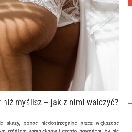
 niż myślisz – jak z nimi walczyć?
ie skazy, ponoć niedostrzegalne przez większość
nym źródłem kompleksów i często powodem, by nie