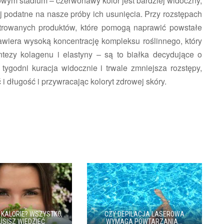
owym stadium – czerwonawy kolor jest bardziej widoczny,
ej podatne na nasze próby ich usunięcia. Przy rozstępach
ntrowanych produktów, które pomogą naprawić powstałe
wiera wysoką koncentrację kompleksu roślinnego, który
ntezy kolagenu i elastyny – są to białka decydujące o
 tygodni kuracja widocznie i trwale zmniejsza rozstępy,
 i długość i przywracając koloryt zdrowej skóry.
 KALORIE? WSZYSTKO,
CZY DEPILACJA LASEROWA
USISZ WIEDZIEĆ
WYMAGA POWTARZANIA...