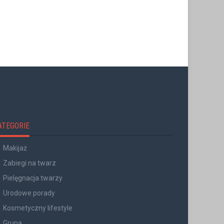
ATEGORIE
Makijaż
Zabiegi na twarz
Pielęgnacja twarzy
Urodowe porady
Kosmetyczny lifestyle
Grupa