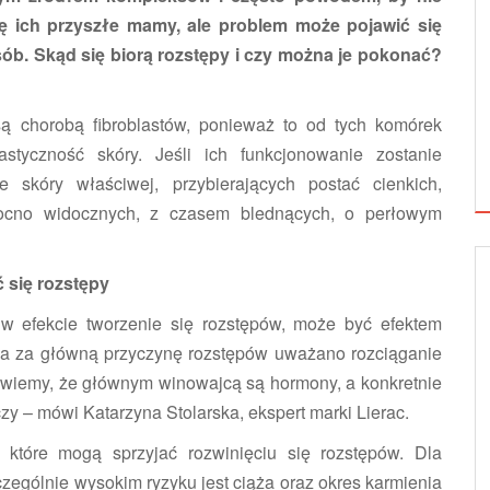
ię ich przyszłe mamy, ale problem może pojawić się
ób. Skąd się biorą rozstępy i czy można je pokonać?
są chorobą fibroblastów, ponieważ to od tych komórek
astyczność skóry. Jeśli ich funkcjonowanie zostanie
 skóry właściwej, przybierających postać cienkich,
ocno widocznych, z czasem blednących, o perłowym
ć się rozstępy
 w efekcie tworzenie się rozstępów, może być efektem
na za główną przyczynę rozstępów uważano rozciąganie
 wiemy, że głównym winowajcą są hormony, a konkretnie
y – mówi Katarzyna Stolarska, ekspert marki Lierac.
 które mogą sprzyjać rozwinięciu się rozstępów. Dla
zególnie wysokim ryzyku jest ciąża oraz okres karmienia