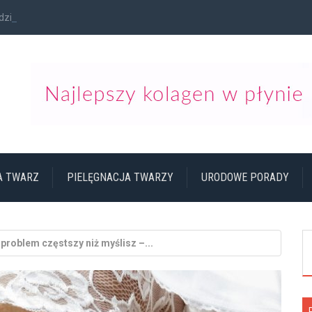
ziennego...
NA TWARZ
PIELĘGNACJA TWARZY
URODOWE PORADY
problem częstszy niż myślisz –...