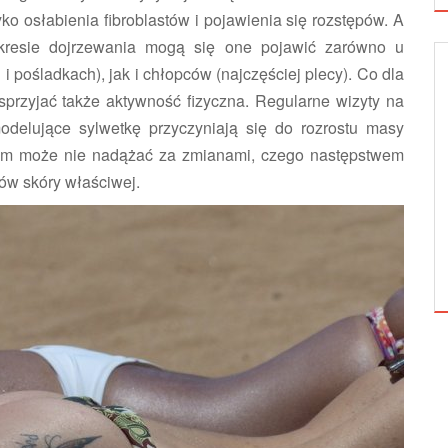
o osłabienia fibroblastów i pojawienia się rozstępów. A
 okresie dojrzewania mogą się one pojawić zarówno u
i pośladkach), jak i chłopców (najczęściej plecy). Co dla
EGI NA TWARZ
URODOWE PORADY
przyjać także aktywność fizyczna. Regularne wizyty na
modelujące sylwetkę przyczyniają się do rozrostu masy
anizm może nie nadążać za zmianami, czego następstwem
ków skóry właściwej.
 KWASEM
W JAKI SPOSÓB DBAĆ O SZTUCZNE
WARTO...
RZĘSY?