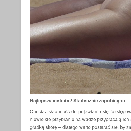
Najlepsza metoda? Skutecznie zapobiegać
Chociaż skłonność do pojawiania się rozstępów
niewielkie przybranie na wadze przypłacają ich
gładką skórę – dlatego warto postarać się, by z