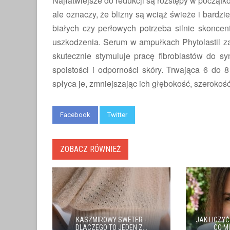
Najłatwiejsze do redukcji są rozstępy w początk
ale oznaczy, że blizny są wciąż świeże i bardzi
białych czy perłowych potrzeba silnie skonce
uszkodzenia. Serum w ampułkach Phytolastil za
skutecznie stymuluje pracę fibroblastów do sy
spoistości i odporności skóry. Trwająca 6 do 8
spłyca je, zmniejszając ich głębokość, szerokość
Facebook
Twitter
ZOBACZ RÓWNIEŻ
KASZMIROWY SWETER -
JAK LICZYĆ
DLACZEGO TO JEDEN Z...
CO M