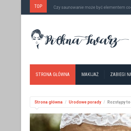
TOP
Czy saunowanie może być elementem cod
STRONA GŁÓWNA
MAKIJAŻ
ZABIEGI 
Strona główna
Urodowe porady
Rozstępy to 