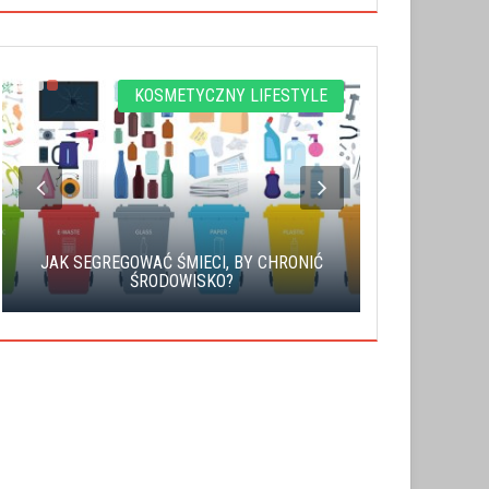
KOSMETYCZNY LIFESTYLE
JAK SEGREGOWAĆ ŚMIECI, BY CHRONIĆ
POWIĘK
ŚRODOWISKO?
HIALUR