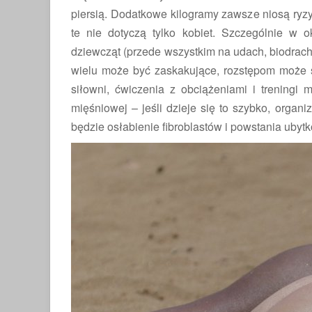
piersią. Dodatkowe kilogramy zawsze niosą ryzyk
te nie dotyczą tylko kobiet. Szczególnie w
dziewcząt (przede wszystkim na udach, biodrach 
KOSMETYCZNY LIFESTYLE
ZABI
wielu może być zaskakujące, rozstępom może s
siłowni, ćwiczenia z obciążeniami i treningi 
mięśniowej – jeśli dzieje się to szybko, org
będzie osłabienie fibroblastów i powstania ubyt
GREGOWAĆ ŚMIECI, BY CHRONIĆ
POWIĘKSZANIE UST
ŚRODOWISKO?
HIALURONOWYM: TO 