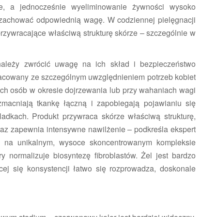
ze, a jednocześnie wyeliminowanie żywności wysoko
 zachować odpowiednią wagę. W codziennej pielęgnacji
przywracające właściwą strukturę skórze – szczególnie w
należy zwrócić uwagę na ich skład i bezpieczeństwo
opracowany ze szczególnym uwzględnieniem potrzeb kobiet
dych osób w okresie dojrzewania lub przy wahaniach wagi
wzmacniają tkankę łączną i zapobiegają pojawianiu się
ladkach. Produkt przywraca skórze właściwą strukturę,
oraz zapewnia intensywne nawilżenie – podkreśla ekspert
rta na unikalnym, wysoce skoncentrowanym kompleksie
ry normalizuje biosyntezę fibroblastów. Żel jest bardzo
cej się konsystencji łatwo się rozprowadza, doskonale