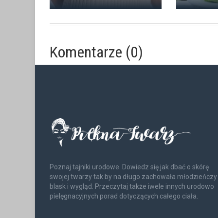
Komentarze (0)
Poznaj tajniki urodowe. Dowiedz się jak dbać o skórę
swojej twarzy tak by na długo zachowała młodzieńczy
blask i wygląd. Przeczytaj także iwele innych urodowo
pielęgnacyjnych porad dotyczących całego ciała.