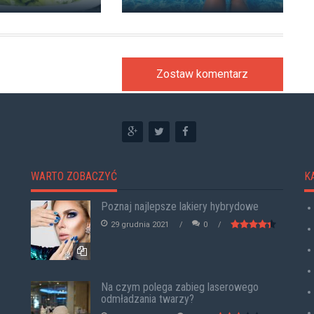
Zostaw komentarz
WARTO ZOBACZYĆ
K
Poznaj najlepsze lakiery hybrydowe
29 grudnia 2021
0
Na czym polega zabieg laserowego
odmładzania twarzy?