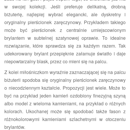
w swojej kolekcji. Jeśli preferuje delikatną, drobną
biżuterię, najlepiej wybrać elegancki, ale dyskretny i
oryginalny pierścionek zaręczynowy. Przykładem takiego
może być pierścionek z centralnie umiejscowionym
brylantem w subtelnej szatynowej oprawie. To idealne
rozwiązanie, które sprawdza się za każdym razem. Tak
udekorowany brylant przepięknie załamuje światło i daje
niepowtarzalny blask, przez co mieni się na palcu.
Z kolei miłośniczkom wyraźnie zaznaczającej się na palcu
biżuterii spodoba się oryginalny pierścionek zaręczynowy
o niecodziennym kształcie. Propozycji jest wiele. Może to
być na przykład jeden kamień ozdobiony finezyjną szyną
albo model z wieloma kamieniami, na przykład o różnych
kolorach. Ukochanej może się spodobać także fason z
różnokolorowymi kamieniami szlachetnymi w otoczeniu
brylantów.