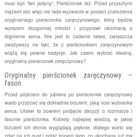
musi być “ten jedyny”. Pierścionek też. Przed przyszłymi
mężami stoi więc nie lada wyzwanie w postaci znalezienia
oryginalnego pierścionka zaręczynowego, który będzie
wyrazem dozgonnej miłości i przyprawi ukochaną o
drgnienie serca. Nie jest to zadanie łatwe, zwłaszcza
zważywszy na fakt, że z pierścionkiem zaręczynowym
wiążą się pewne tradycje. Jak zatem wybrać idealny,
oryginalny pierścionek zaręczynowy?
Oryginalny pierścionek zaręczynowy –
fason
Przed pójściem do jubilera po pierścionek zaręczynowy
warto przyjrzeć się dokładnie biżuterii, jaką nosi wybranka
serca. Ułatwi to bowiem podjęcie decyzji o rozmiarze i
fasonie pierścionka. Kobiety najlepiej wiedzą, w jakiej
biżuterii ich dłonie wyglądają pięknie, dlatego warto się
zdać na ich gust i pójść tropem tego, co ukochana już ma