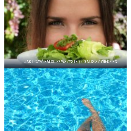
JAK LICZYĆ KALORIE? WSZYSTKO, CO MUSISZ WIEDZIEĆ