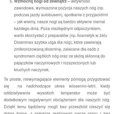
Wzmocnij nogi od zewnątrz –
aktywność
zawodowa, wymuszona pozycja naszych nóg (np.
podczas jazdy autobusem), spotkanie z przyjaciółmi
– jak wiemy, nasze nogi są bardzo aktywne niemal
każdego dnia. Poza niezbędnym odpoczynkiem,
warto skorzystać z preparatów (np. kosmetyk w żelu
Diosminex szybka ulga dla nóg), które zawierają
zmikronizowaną diosminę, zalecane dla osób z
syndromem ciężkich nóg oraz ze skórą skłonną do
pajączków naczyniowych i rozszerzonych lub
kruchych naczynek.
Te proste, niewymagające elementy pomogą przygotować
się na nadchodzące okres wiosenno-letni, kiedy
oddziaływanie wysokich temperatur może być
dodatkowym negatywnym obciążeniem dla naszych nóg.
Dzięki temu będziemy mogli bez przeszkód cieszyć się
dobrą formą, z radością realizować nasze plany i bez