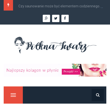
Czy saunowanie może być elementem codziennego...
Manu