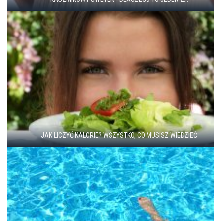
JAK LICZYĆ KALORIE? WSZYSTKO, CO MUSISZ WIEDZIEĆ