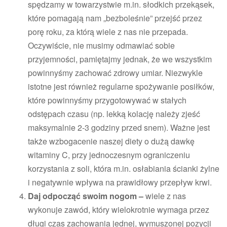
spędzamy w towarzystwie m.in. słodkich przekąsek,
które pomagają nam „bezboleśnie” przejść przez
porę roku, za którą wiele z nas nie przepada.
Oczywiście, nie musimy odmawiać sobie
przyjemności, pamiętajmy jednak, że we wszystkim
powinnyśmy zachować zdrowy umiar. Niezwykle
istotne jest również regularne spożywanie posiłków,
które powinnyśmy przygotowywać w stałych
odstępach czasu (np. lekką kolację należy zjeść
maksymalnie 2-3 godziny przed snem). Ważne jest
także wzbogacenie naszej diety o dużą dawkę
witaminy C, przy jednoczesnym ograniczeniu
korzystania z soli, która m.in. osłabiania ścianki żylne
i negatywnie wpływa na prawidłowy przepływ krwi.
Daj odpocząć swoim nogom –
wiele z nas
wykonuje zawód, który wielokrotnie wymaga przez
długi czas zachowania jednej, wymuszonej pozycji