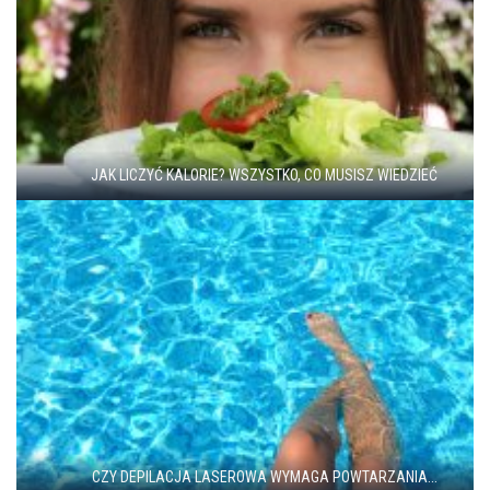
JAK LICZYĆ KALORIE? WSZYSTKO, CO MUSISZ WIEDZIEĆ
CZY DEPILACJA LASEROWA WYMAGA POWTARZANIA...