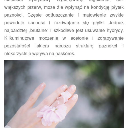
większych przerw, może źle wpłynąć na kondycję płytek
paznokci. Częste odtłuszczanie i matowienie zwykle
powoduje suchość i rozdwajanie się płytki. Jednak
najbardziej „brutalne” i szkodliwe jest usuwanie hybrydy.
Kilkuminutowe moczenie w acetonie i zdrapywanie
pozostałości lakieru narusza strukturę paznokci i
niekorzystnie wpływa na naskórek.