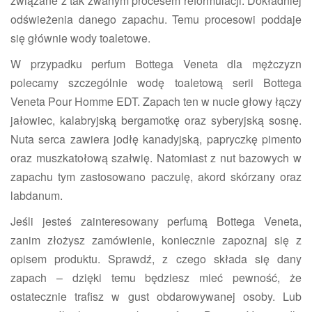
związane z tak zwanym procesem reformulacji. Dokładniej
odświeżenia danego zapachu. Temu procesowi poddaje
się głównie wody toaletowe.
W przypadku perfum Bottega Veneta dla mężczyzn
polecamy szczególnie wodę toaletową serii Bottega
Veneta Pour Homme EDT. Zapach ten w nucie głowy łączy
jałowiec, kalabryjską bergamotkę oraz syberyjską sosnę.
Nuta serca zawiera jodłę kanadyjską, papryczkę pimento
oraz muszkatołową szałwię. Natomiast z nut bazowych w
zapachu tym zastosowano paczulę, akord skórzany oraz
labdanum.
Jeśli jesteś zainteresowany perfumą Bottega Veneta,
zanim złożysz zamówienie, koniecznie zapoznaj się z
opisem produktu. Sprawdź, z czego składa się dany
zapach – dzięki temu będziesz mieć pewność, że
ostatecznie trafisz w gust obdarowywanej osoby. Lub