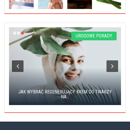
Y
URODOWE PORADY
JAK WYBRAĆ REGENERUJĄCY KREM DO TWARZY
NA...