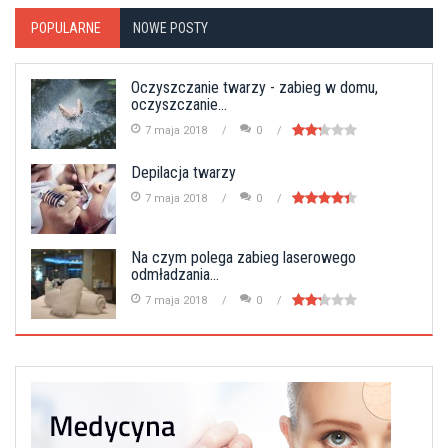
POPULARNE
NOWE POSTY
Oczyszczanie twarzy - zabieg w domu,
oczyszczanie...
7 maja 2018
0
Depilacja twarzy
7 maja 2018
0
Na czym polega zabieg laserowego
odmładzania...
7 maja 2018
0